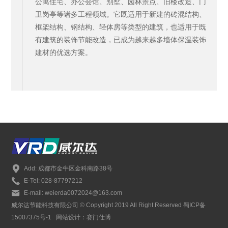
公寓住宅、办公会馆、别墅、园林景点、旧楼改造、门
卫岗亭等诸多工程领域。它既适用于新建的砖混结构、
框架结构、钢结构、轻体房等类型的建筑，也适用于既
有建筑的装饰节能改造，已成为越来越多墙体保温装饰
建材的优选方案。
Add: 成都市金牛区金科南路38号
E-Tel: 028-87797212
E-mail: weierda0072024@163.com
威尔达节能科技有限公司 © Copyright 2019 All Right Reserved
蜀ICP备
15007375号-1
网站设计：赛门仕博