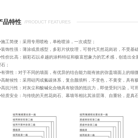
产品特性
/PRODUCT FEATURES
◆施工简便：采用专用喷枪，单枪喷涂，一次成型；
◆装饰性强：薄涂或质感型，多彩片状纹理，可替代天然花岗岩，不受基
◆性价比高：丽彩石以卓越的涂料特征和极富想象力的艺术感，创造出全
理石；
◆有弹性：对于不同的墙面，有优异的结合能力能有效的弥盖墙面上的细
◆高耐候性：采用硅丙或氟碳体系，复合颜填料，不变色，不黄变，具有
◆高抗污性：对灰尘和酸碱化合物具有较强的抵抗力，即使受到污染，可
◆轻质安全：与传统的天然花岗石、幕墙等相比其涂层薄、自重轻，是真石材的1