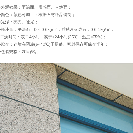
◆外观效果：平涂面、质感面、火烧面；
◆颜色：颜色可调，可根据石材样品调制；
◆光泽：亮光、哑光；
耗漆量：平涂面：0.4-0.6kg/㎡，质感及火烧面：0.6-1kg/
㎡
；
◆干燥时间：表干4小时，实于>24小时(25℃，温度≤75%)；
◆贮存：存放在阴凉(5~40℃)干燥处、密封保存可储存半年；
◆包装规格：20kg/桶。