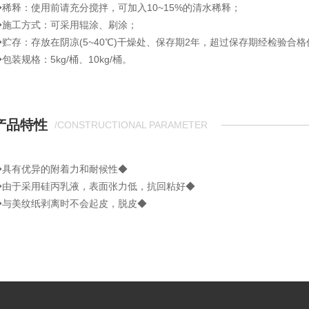
◆稀释：使用前请充分搅拌，可加入10~15%的清水稀释；
◆施工方式：可采用辊涂、刷涂；
◆贮存：存放在阴凉(5~40℃)干燥处、保存期2年，超过保存期经检验合
包装规格：5kg/桶、10kg/桶。
产品特性
/CONSTRUCTIONAL PARAMETER
◆具有优异的附着力和耐候性◆
◆由于采用硅丙乳液，表面张力低，抗回粘好◆
◆与美纹纸剥离时不会起皮，脱皮◆